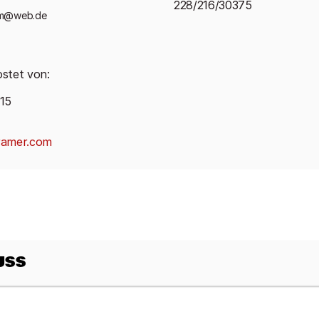
228/216/30375
eim@web.de
ostet von:
115
ramer.com
USS