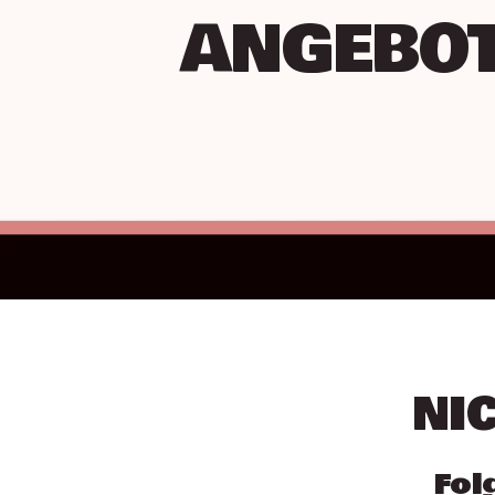
ANGEBO
NI
Fol