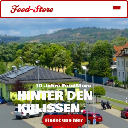
10 Jahre FoodStore 
HINTER DEN 
KULISSEN.
Findet uns hier